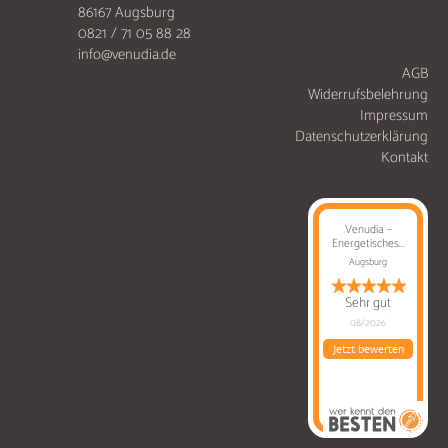
86167 Augsburg
0821 / 71 05 88 28
info@venudia.de
AGB
Widerrufsbelehrung
Impressum
Datenschutzerklärung
Kontakt
Venudia –
Energetisches...
Augsburg
Sehr gut
08/2026
Jetzt bewerten