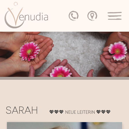
SARAH
💖💖💖 NEUE LEITERIN 💖💖💖